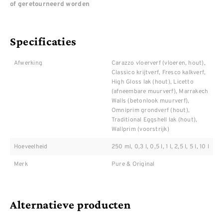
of geretourneerd worden
Specificaties
Afwerking
Carazzo vloerverf (vloeren, hout),
Classico krijtverf, Fresco kalkverf,
High Gloss lak (hout), Licetto
(afneembare muurverf), Marrakech
Walls (betonlook muurverf),
Omniprim grondverf (hout),
Traditional Eggshell lak (hout),
Wallprim (voorstrijk)
Hoeveelheid
250 ml, 0,3 l, 0,5 l, 1 l, 2,5 l, 5 l, 10 l
Merk
Pure & Original
Alternatieve producten