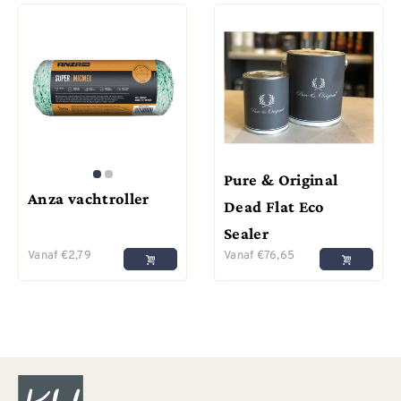
Pure & Original
Anza vachtroller
Dead Flat Eco
Sealer
Vanaf
€
2,79
Vanaf
€
76,65