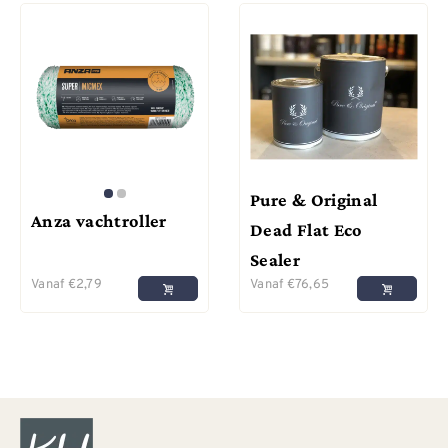
Pure & Original
Anza vachtroller
Dead Flat Eco
Sealer
Vanaf
€
2,79
Vanaf
€
76,65