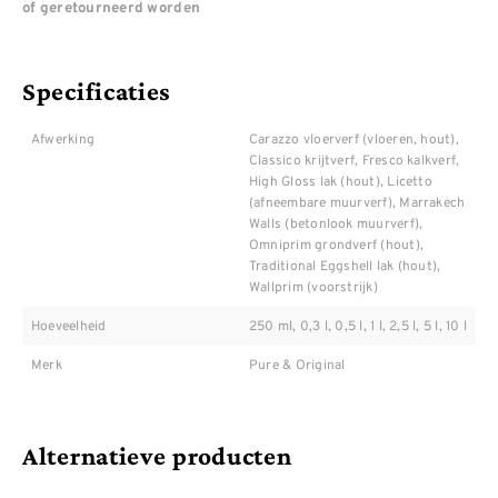
of geretourneerd worden
Specificaties
Afwerking
Carazzo vloerverf (vloeren, hout),
Classico krijtverf, Fresco kalkverf,
High Gloss lak (hout), Licetto
(afneembare muurverf), Marrakech
Walls (betonlook muurverf),
Omniprim grondverf (hout),
Traditional Eggshell lak (hout),
Wallprim (voorstrijk)
Hoeveelheid
250 ml, 0,3 l, 0,5 l, 1 l, 2,5 l, 5 l, 10 l
Merk
Pure & Original
Alternatieve producten