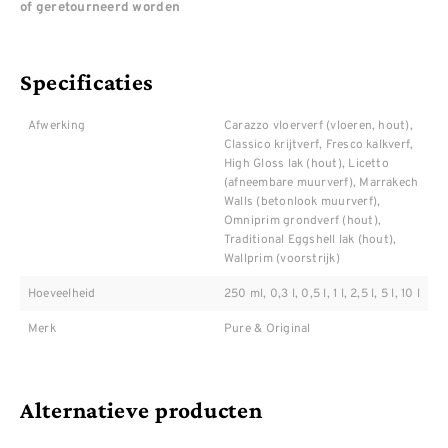
of geretourneerd worden
Specificaties
Afwerking
Carazzo vloerverf (vloeren, hout),
Classico krijtverf, Fresco kalkverf,
High Gloss lak (hout), Licetto
(afneembare muurverf), Marrakech
Walls (betonlook muurverf),
Omniprim grondverf (hout),
Traditional Eggshell lak (hout),
Wallprim (voorstrijk)
Hoeveelheid
250 ml, 0,3 l, 0,5 l, 1 l, 2,5 l, 5 l, 10 l
Merk
Pure & Original
Alternatieve producten