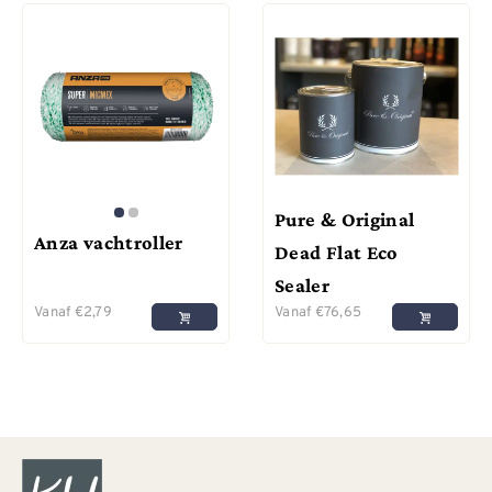
Pure & Original
Anza vachtroller
Dead Flat Eco
Sealer
Vanaf
€
2,79
Vanaf
€
76,65