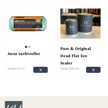
Pure & Original
Anza vachtroller
Dead Flat Eco
Sealer
Vanaf
€
2,79
Vanaf
€
76,65