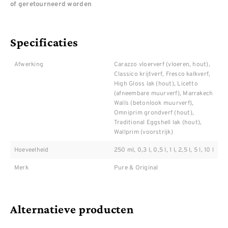
of geretourneerd worden
Specificaties
Afwerking
Carazzo vloerverf (vloeren, hout),
Classico krijtverf, Fresco kalkverf,
High Gloss lak (hout), Licetto
(afneembare muurverf), Marrakech
Walls (betonlook muurverf),
Omniprim grondverf (hout),
Traditional Eggshell lak (hout),
Wallprim (voorstrijk)
Hoeveelheid
250 ml, 0,3 l, 0,5 l, 1 l, 2,5 l, 5 l, 10 l
Merk
Pure & Original
Alternatieve producten