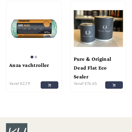
Pure & Original
Anza vachtroller
Dead Flat Eco
Sealer
Vanaf
€
2,79
Vanaf
€
76,65