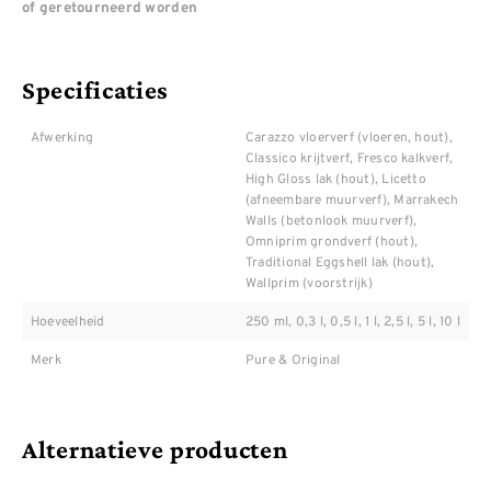
of geretourneerd worden
Specificaties
Afwerking
Carazzo vloerverf (vloeren, hout),
Classico krijtverf, Fresco kalkverf,
High Gloss lak (hout), Licetto
(afneembare muurverf), Marrakech
Walls (betonlook muurverf),
Omniprim grondverf (hout),
Traditional Eggshell lak (hout),
Wallprim (voorstrijk)
Hoeveelheid
250 ml, 0,3 l, 0,5 l, 1 l, 2,5 l, 5 l, 10 l
Merk
Pure & Original
Alternatieve producten