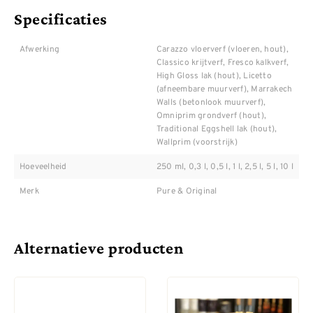
Specificaties
Afwerking
Carazzo vloerverf (vloeren, hout),
Classico krijtverf, Fresco kalkverf,
High Gloss lak (hout), Licetto
(afneembare muurverf), Marrakech
Walls (betonlook muurverf),
Omniprim grondverf (hout),
Traditional Eggshell lak (hout),
Wallprim (voorstrijk)
Hoeveelheid
250 ml, 0,3 l, 0,5 l, 1 l, 2,5 l, 5 l, 10 l
Merk
Pure & Original
Alternatieve producten