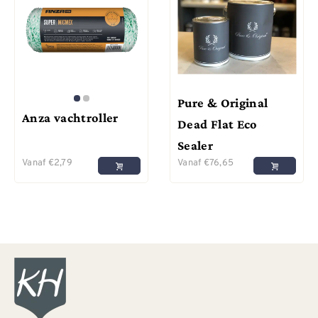
Pure & Original
Anza vachtroller
Dead Flat Eco
Sealer
Vanaf
€
2,79
Vanaf
€
76,65