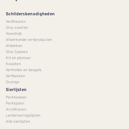
Schildersbenodigheden
Verfkleuren
Stuc soorten
Voorstrijk
Afwerkende verfproducten
Afdekken
Stuc Spanen
Kit en plamuur
Kwasten
Verfrollen en beugels
Verfbakken
Overige
Sierlijsten
Perkhoeken
Perklijsten
Architraven
Lambriseringslijsten
Alle sierlijsten