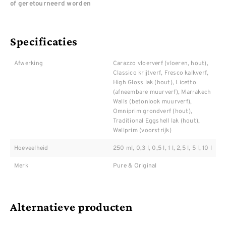
of geretourneerd worden
Specificaties
Afwerking
Carazzo vloerverf (vloeren, hout),
Classico krijtverf, Fresco kalkverf,
High Gloss lak (hout), Licetto
(afneembare muurverf), Marrakech
Walls (betonlook muurverf),
Omniprim grondverf (hout),
Traditional Eggshell lak (hout),
Wallprim (voorstrijk)
Hoeveelheid
250 ml, 0,3 l, 0,5 l, 1 l, 2,5 l, 5 l, 10 l
Merk
Pure & Original
Alternatieve producten