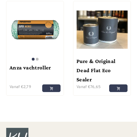
Pure & Original
Anza vachtroller
Dead Flat Eco
Sealer
Vanaf
€
2,79
Vanaf
€
76,65