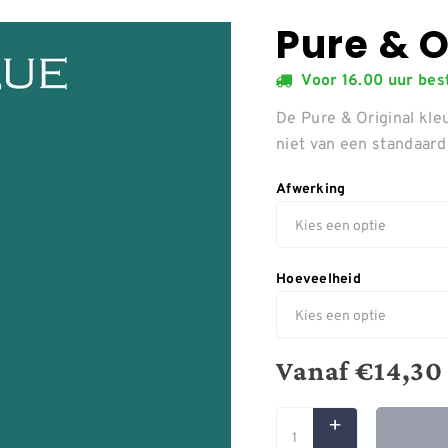
Pure & O
Voor 16.00 uur be
De Pure & Original kleu
niet van een standaar
Afwerking
Hoeveelheid
Vanaf
€
14,30