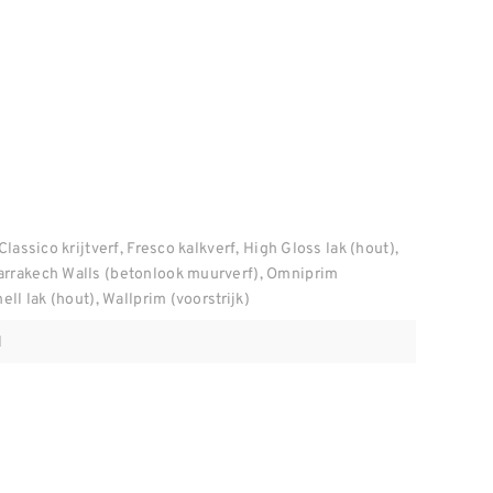
Classico krijtverf, Fresco kalkverf, High Gloss lak (hout),
arrakech Walls (betonlook muurverf), Omniprim
ell lak (hout), Wallprim (voorstrijk)
l