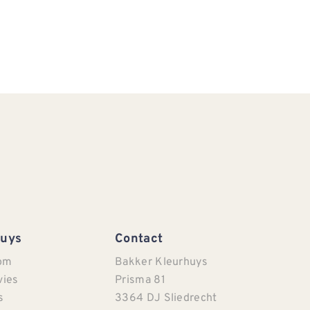
Huys
Contact
om
Bakker Kleurhuys
vies
Prisma 81
s
3364 DJ Sliedrecht