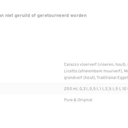
n niet geruild of geretourneerd worden
Carazzo vloerverf (vloeren, hout), 
Licetto (afneembare muurverf), M
grondverf (hout), Traditional Eggsh
250 ml, 0,3 l, 0,5 l, 1 l, 2,5 l, 5 l, 10 
Pure & Original