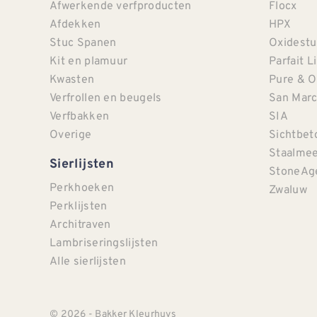
Afwerkende verfproducten
Flocx
Afdekken
HPX
Stuc Spanen
Oxidestu
Kit en plamuur
Parfait L
Kwasten
Pure & O
Verfrollen en beugels
San Mar
Verfbakken
SIA
Overige
Sichtbet
Staalmee
Sierlijsten
StoneAg
Perkhoeken
Zwaluw
Perklijsten
Architraven
Lambriseringslijsten
Alle sierlijsten
© 2026 - Bakker Kleurhuys