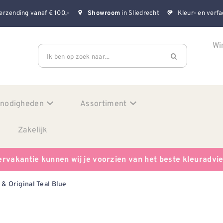
erzending vanaf € 100,-
in Sliedrecht
Kleur- en verfa
Showroom
Wi
Ik ben op zoek naar...
enodigheden
Assortiment
Zakelijk
ervakantie kunnen wij je voorzien van het beste kleuradvi
 & Original Teal Blue