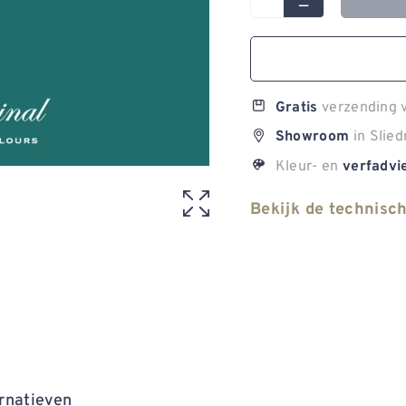
verzending v
Gratis
in Slied
Showroom
Kleur- en
verfadvi
Bekijk de technisc
rnatieven