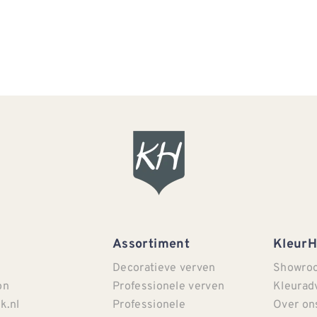
Assortiment
Kleur
Decoratieve verven
Showro
on
Professionele verven
Kleurad
k.nl
Professionele
Over on