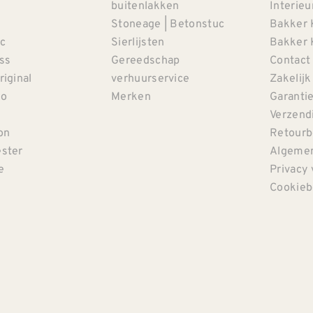
buitenlakken
Interieu
Stoneage | Betonstuc
Bakker 
c
Sierlijsten
Bakker 
iss
Gereedschap
Contact
riginal
verhuurservice
Zakelijk
co
Merken
Garanti
Verzendi
on
Retourb
ster
Algemen
e
Privacy 
Cookieb