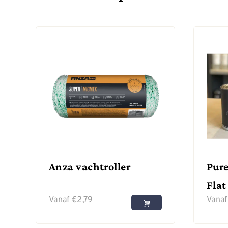
Anza vachtroller
Pure
Flat
Vanaf
€
2,79
Vana