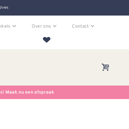
dvies
nkels
Over ons
Contact
es! Maak nu een afspraak