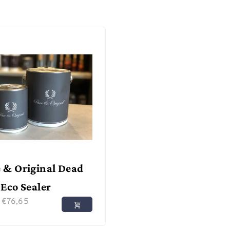
 & Original Dead
 Eco Sealer
f
€
76,65