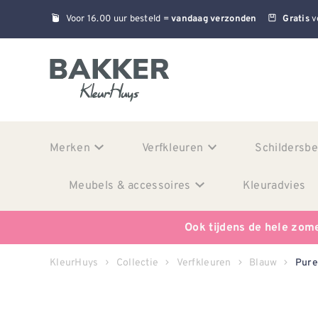
Voor 16.00 uur besteld =
v
vandaag verzonden
Gratis
Merken
Verfkleuren
Schildersb
Meubels & accessoires
Kleuradvies
Ook tijdens de hele zom
KleurHuys
Collectie
Verfkleuren
Blauw
Pure