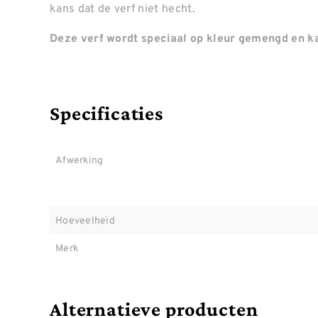
kans dat de verf niet hecht.
Deze verf wordt speciaal op kleur gemengd en ka
Specificaties
Afwerking
Hoeveelheid
Merk
Alternatieve producten