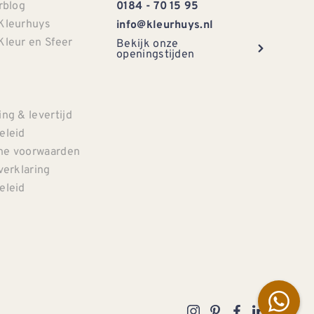
rblog
0184 - 70 15 95
Kleurhuys
info@kleurhuys.nl
Kleur en Sfeer
Bekijk onze
openingstijden
e
ng & levertijd
eleid
e voorwaarden
verklaring
eleid