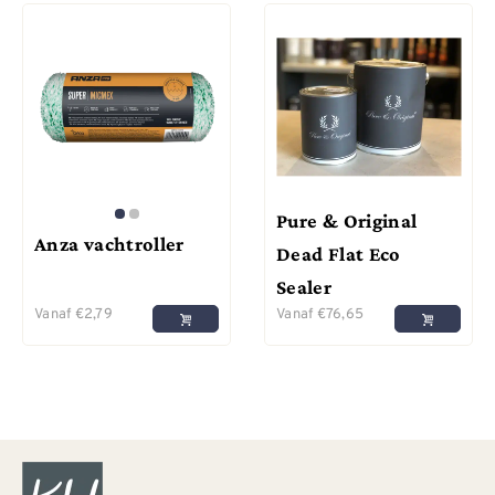
Pure & Original
Anza vachtroller
Dead Flat Eco
Sealer
Vanaf
€
2,79
Vanaf
€
76,65