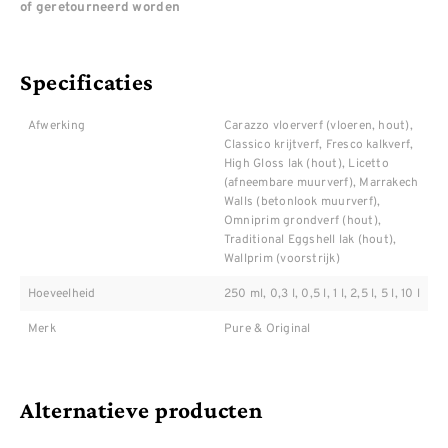
of geretourneerd worden
Specificaties
Afwerking
Carazzo vloerverf (vloeren, hout),
Classico krijtverf, Fresco kalkverf,
High Gloss lak (hout), Licetto
(afneembare muurverf), Marrakech
Walls (betonlook muurverf),
Omniprim grondverf (hout),
Traditional Eggshell lak (hout),
Wallprim (voorstrijk)
Hoeveelheid
250 ml, 0,3 l, 0,5 l, 1 l, 2,5 l, 5 l, 10 l
Merk
Pure & Original
Alternatieve producten