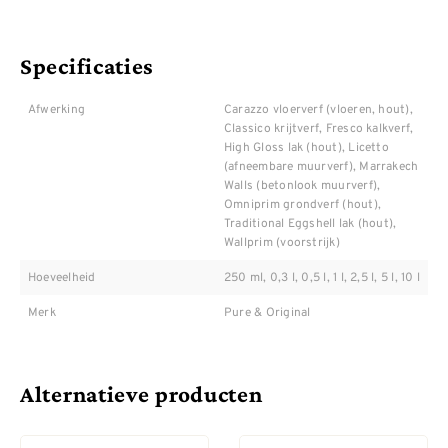
Specificaties
Afwerking
Carazzo vloerverf (vloeren, hout),
Classico krijtverf, Fresco kalkverf,
High Gloss lak (hout), Licetto
(afneembare muurverf), Marrakech
Walls (betonlook muurverf),
Omniprim grondverf (hout),
Traditional Eggshell lak (hout),
Wallprim (voorstrijk)
Hoeveelheid
250 ml, 0,3 l, 0,5 l, 1 l, 2,5 l, 5 l, 10 l
Merk
Pure & Original
Alternatieve producten