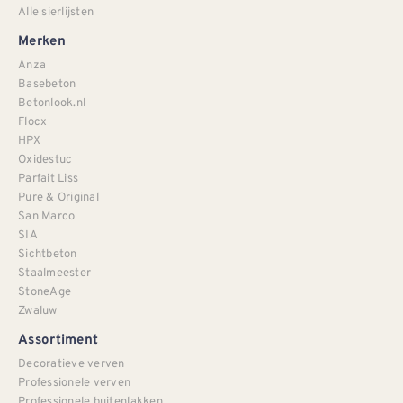
Alle sierlijsten
Merken
Anza
Basebeton
Betonlook.nl
Flocx
HPX
Oxidestuc
Parfait Liss
Pure & Original
San Marco
SIA
Sichtbeton
Staalmeester
StoneAge
Zwaluw
Assortiment
Decoratieve verven
Professionele verven
Professionele buitenlakken