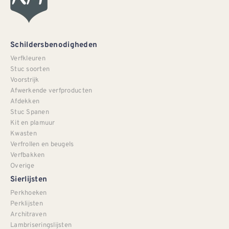
Schildersbenodigheden
Verfkleuren
Stuc soorten
Voorstrijk
Afwerkende verfproducten
Afdekken
Stuc Spanen
Kit en plamuur
Kwasten
Verfrollen en beugels
Verfbakken
Overige
Sierlijsten
Perkhoeken
Perklijsten
Architraven
Lambriseringslijsten