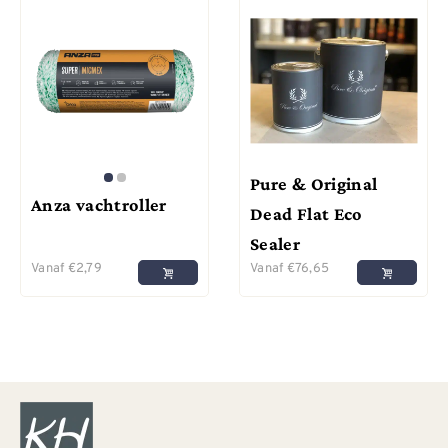
Pure & Original
Anza vachtroller
Dead Flat Eco
Sealer
Vanaf
€
2,79
Vanaf
€
76,65