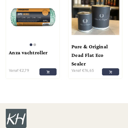
Pure & Original
Anza vachtroller
Dead Flat Eco
Sealer
Vanaf
€
2,79
Vanaf
€
76,65