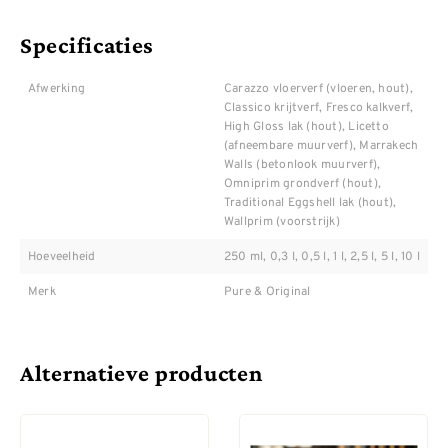
Specificaties
Afwerking
Carazzo vloerverf (vloeren, hout),
Classico krijtverf, Fresco kalkverf,
High Gloss lak (hout), Licetto
(afneembare muurverf), Marrakech
Walls (betonlook muurverf),
Omniprim grondverf (hout),
Traditional Eggshell lak (hout),
Wallprim (voorstrijk)
Hoeveelheid
250 ml, 0,3 l, 0,5 l, 1 l, 2,5 l, 5 l, 10 l
Merk
Pure & Original
Alternatieve producten