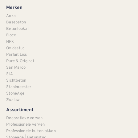
Merken
Anza
Basebeton
Betonlook.nl
Flocx
HPX
Oxidestuc
Parfait Liss
Pure & Original
San Marco
SIA
Sichtbeton
Staalmeester
StoneAge
Zwaluw
Assortiment
Decoratieve verven
Professionele verven
Professionele buitenlakken
Stoneage | Betonstuc