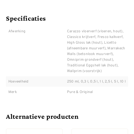
Specificaties
Afwerking
Carazzo vloerverf (vloeren, hout),
Classico krijtverf, Fresco kalkverf,
High Gloss lak (hout), Licetto
(afneembare muurverf), Marrakech
Walls (betonlook muurverf),
Omniprim grondverf (hout),
Traditional Eggshell lak (hout),
Wallprim (voorstrijk)
Hoeveelheid
250 ml, 0,3 l, 0,5 l, 1 l, 2,5 l, 5 l, 10 l
Merk
Pure & Original
Alternatieve producten