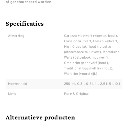
of geretourneerd worden
Specificaties
Afwerking
Carazzo vloerverf (vloeren, hout),
Classico krijtverf, Fresco kalkverf,
High Gloss lak (hout), Licetto
(afneembare muurverf), Marrakech
Walls (betonlook muurverf),
Omniprim grondverf (hout),
Traditional Eggshell lak (hout),
Wallprim (voorstrijk)
Hoeveelheid
250 ml, 0,3 l, 0,5 l, 1 l, 2,5 l, 5 l, 10 l
Merk
Pure & Original
Alternatieve producten