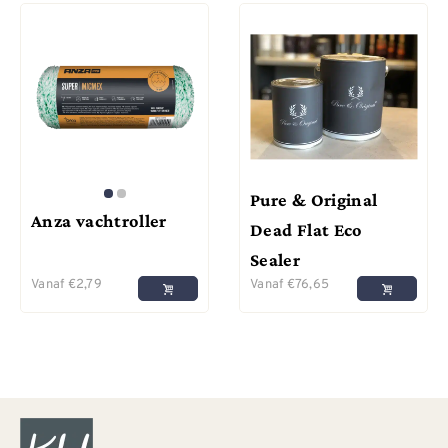
Pure & Original
Anza vachtroller
Dead Flat Eco
Sealer
Vanaf
€
2,79
Vanaf
€
76,65