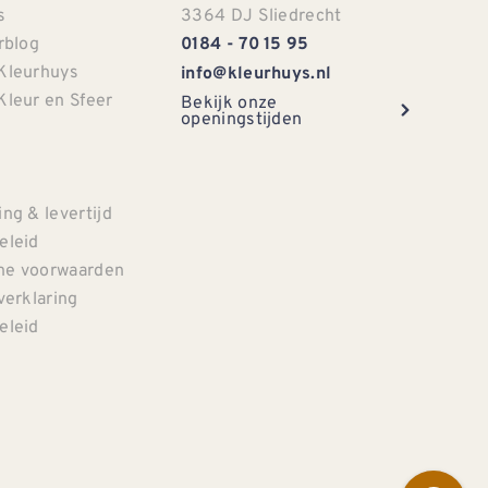
s
3364 DJ Sliedrecht
rblog
0184 - 70 15 95
Kleurhuys
info@kleurhuys.nl
Kleur en Sfeer
Bekijk onze
openingstijden
e
ng & levertijd
eleid
e voorwaarden
verklaring
eleid