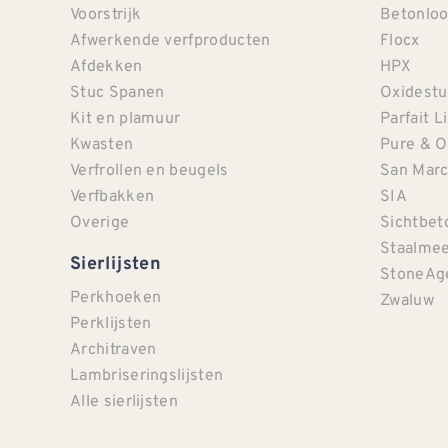
Voorstrijk
Betonloo
Afwerkende verfproducten
Flocx
Afdekken
HPX
Stuc Spanen
Oxidestu
Kit en plamuur
Parfait L
Kwasten
Pure & O
Verfrollen en beugels
San Mar
Verfbakken
SIA
Overige
Sichtbet
Staalmee
Sierlijsten
StoneAg
Perkhoeken
Zwaluw
Perklijsten
Architraven
Lambriseringslijsten
Alle sierlijsten