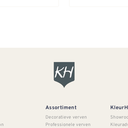
Assortiment
Kleur
Decoratieve verven
Showro
on
Professionele verven
Kleurad