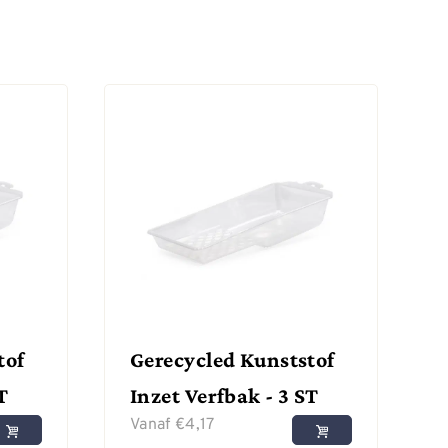
tof
Gerecycled Kunststof
T
Inzet Verfbak - 3 ST
Vanaf
€
4,17