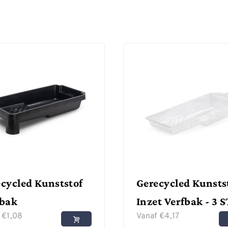
cycled Kunststof
Gerecycled Kunsts
fbak
Inzet Verfbak - 3 S
f
€
1,08
Vanaf
€
4,17