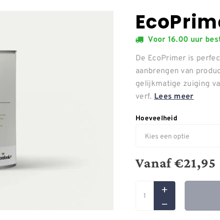
EcoPrime
Voor 16.00 uur be
De EcoPrimer is perfe
aanbrengen van product
gelijkmatige zuiging v
verf.
Lees meer
Hoeveelheid
Vanaf
€
21,95