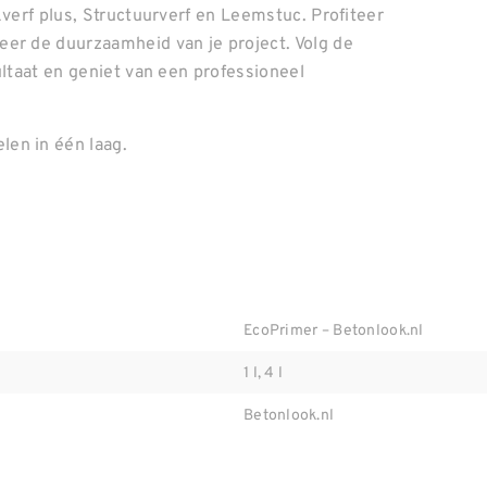
kverf plus, Structuurverf en Leemstuc. Profiteer
eer de duurzaamheid van je project. Volg de
ultaat en geniet van een professioneel
en in één laag.
EcoPrimer – Betonlook.nl
1 l, 4 l
Betonlook.nl