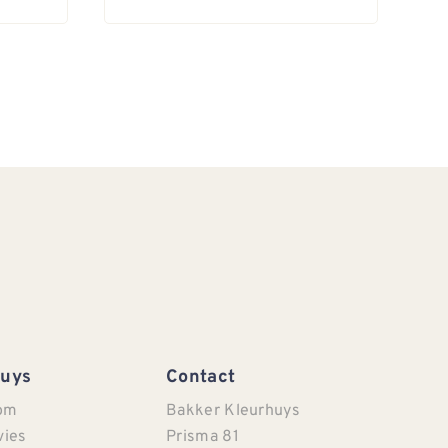
Huys
Contact
om
Bakker Kleurhuys
vies
Prisma 81