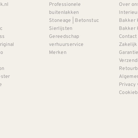
k.nl
Professionele
Over on
buitenlakken
Interieu
Stoneage | Betonstuc
Bakker 
c
Sierlijsten
Bakker 
iss
Gereedschap
Contact
riginal
verhuurservice
Zakelijk
co
Merken
Garanti
Verzendi
on
Retourb
ster
Algemen
e
Privacy 
Cookieb