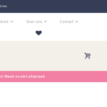
dvies
nkels
Over ons
Contact
es! Maak nu een afspraak