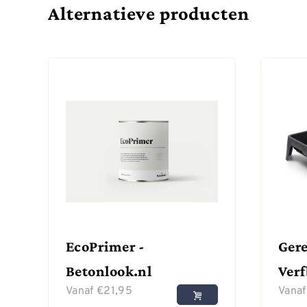
Alternatieve producten
EcoPrimer -
Gere
Betonlook.nl
Ver
Vanaf
€
21,95
Vana