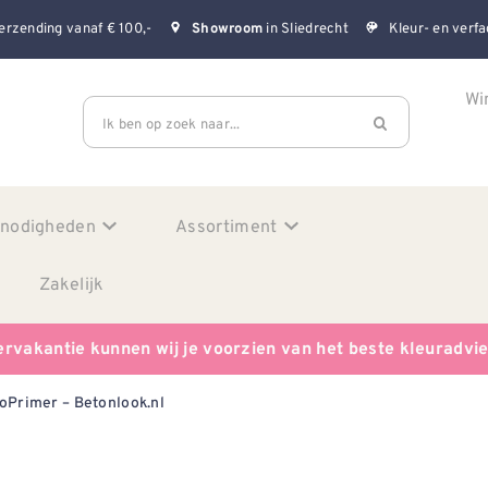
erzending vanaf € 100,-
in Sliedrecht
Kleur- en verfa
Showroom
Wi
Ik ben op zoek naar...
enodigheden
Assortiment
Zakelijk
ervakantie kunnen wij je voorzien van het beste kleuradvi
oPrimer – Betonlook.nl