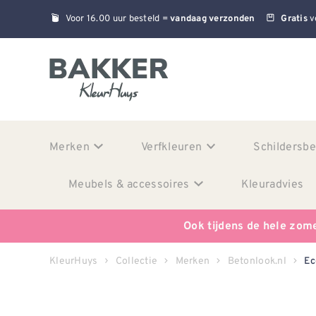
Voor 16.00 uur besteld =
v
vandaag verzonden
Gratis
Merken
Verfkleuren
Schildersb
Meubels & accessoires
Kleuradvies
Ook tijdens de hele zom
KleurHuys
Collectie
Merken
Betonlook.nl
Ec