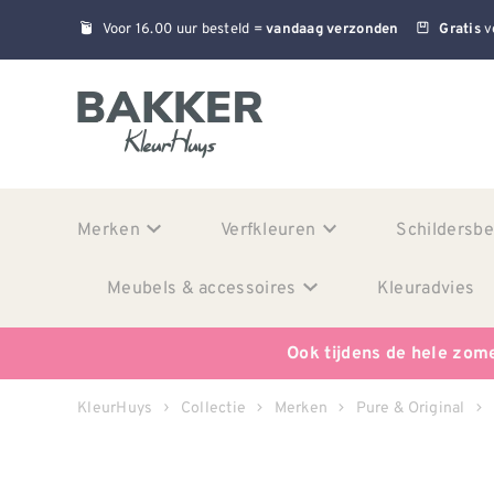
Voor 16.00 uur besteld =
v
vandaag verzonden
Gratis
Merken
Verfkleuren
Schildersb
Meubels & accessoires
Kleuradvies
Ook tijdens de hele zom
KleurHuys
Collectie
Merken
Pure & Original