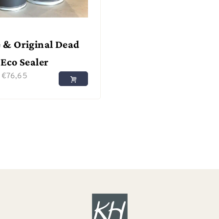
 & Original Dead
 Eco Sealer
f
€
76,65