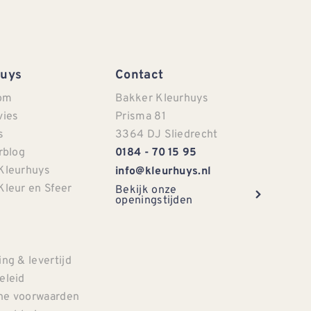
Huys
Contact
om
Bakker Kleurhuys
vies
Prisma 81
s
3364 DJ Sliedrecht
rblog
0184 - 70 15 95
Kleurhuys
info@kleurhuys.nl
Kleur en Sfeer
Bekijk onze
openingstijden
e
ng & levertijd
eleid
e voorwaarden