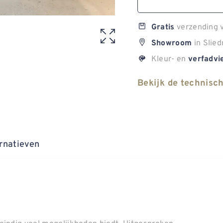
verzending v
Gratis
in Slied
Showroom
Kleur- en
verfadvi
Bekijk de technisc
rnatieven