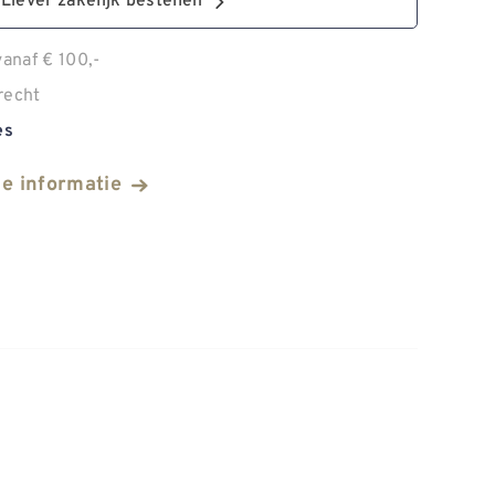
Liever zakelijk bestellen
anaf € 100,-
recht
es
he informatie