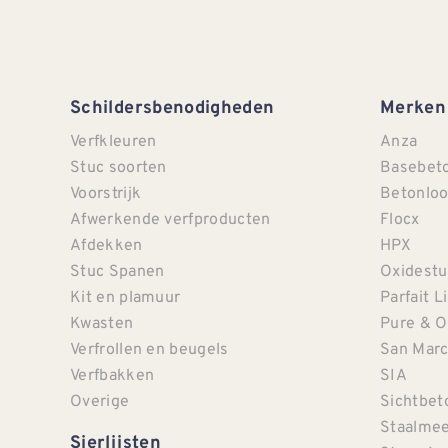
Schildersbenodigheden
Merken
Verfkleuren
Anza
Stuc soorten
Basebet
Voorstrijk
Betonloo
Afwerkende verfproducten
Flocx
Afdekken
HPX
Stuc Spanen
Oxidestu
Kit en plamuur
Parfait L
Kwasten
Pure & O
Verfrollen en beugels
San Mar
Verfbakken
SIA
Overige
Sichtbet
Staalmee
Sierlijsten