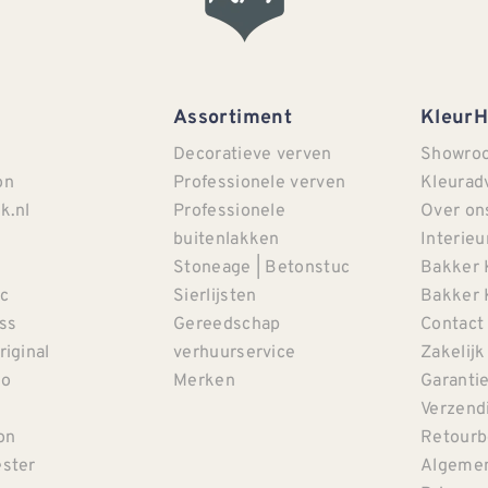
Assortiment
Kleur
Decoratieve verven
Showro
on
Professionele verven
Kleurad
k.nl
Professionele
Over on
buitenlakken
Interieu
Stoneage | Betonstuc
Bakker 
c
Sierlijsten
Bakker 
iss
Gereedschap
Contact
riginal
verhuurservice
Zakelijk
co
Merken
Garanti
Verzendi
on
Retourb
ster
Algemen