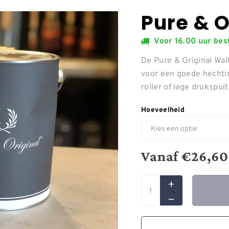
Pure & O
Voor 16.00 uur be
De Pure & Original Wall
voor een goede hechti
roller of lage drukspui
Hoeveelheid
Vanaf
€
26,60