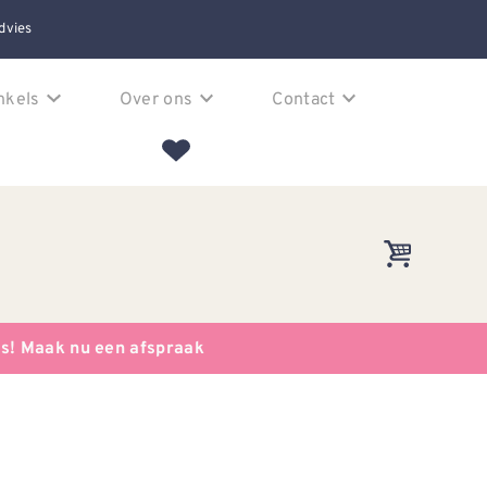
dvies
nkels
Over ons
Contact
es! Maak nu een afspraak