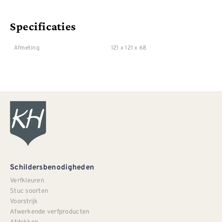
Specificaties
Afmeting
121 x 121 x 68
Schildersbenodigheden
Verfkleuren
Stuc soorten
Voorstrijk
Afwerkende verfproducten
Afdekken