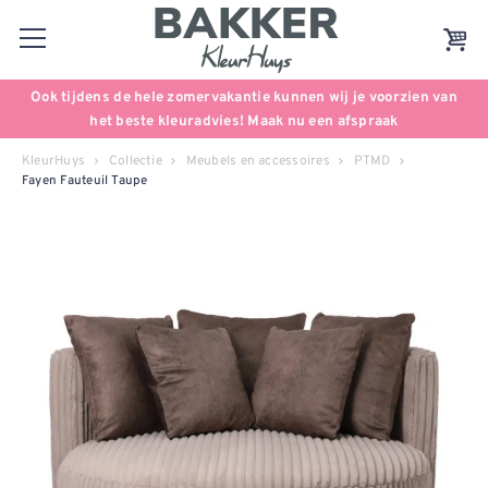
Ook tijdens de hele zomervakantie kunnen wij je voorzien van
het beste kleuradvies! Maak nu een afspraak
KleurHuys
Collectie
Meubels en accessoires
PTMD
Fayen Fauteuil Taupe