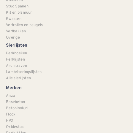
Stuc Spanen
Kit en plamuur
Kwasten
Verfrollen en beugels
Verfbakken
Overige
Sierlijsten
Perkhoeken
Perklijsten
Architraven
Lambriseringslijsten
Alle sierlijsten
Merken
Anza
Basebeton
Betonlook.nl
Flocx
HPX
Oxidestuc
Parfait Liss